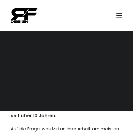
Kontakt
Impressum
Datenschutz
Miriam oder auch „Miri“ genannt, ist die
Powerfrau im RF Design-Team. Neben den
Büchern unterstützt die gelernte Bürokauffrau
das Männerteam Timmy und Ronny tatkräftig
bei Groß- und Kleinprojekten und das schon
seit über 10 Jahren.
Auf die Frage, was Miri an ihrer Arbeit am meisten