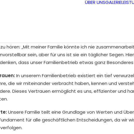
ÜBER UNS
GALERIE
LEIST
u hören: „Mit meiner Familie könnte ich nie zusammenarbeit
vorstellbar sein, aber für uns ist sie ein täglicher Segen. Hier
denken, dass unser Familienbetrieb etwas ganz Besonderes i
trauen:
In unserem Familienbetrieb existiert ein tief verwurze
ahre, die wir miteinander verbracht haben, kennen und verste
ndere. Dieses Vertrauen ermöglicht es uns, effizienter und h
en.
te:
Unsere Familie teilt eine Grundlage von Werten und Üb
 Fundament für alle geschäftlichen Entscheidungen, da wir wi
verfolgen.