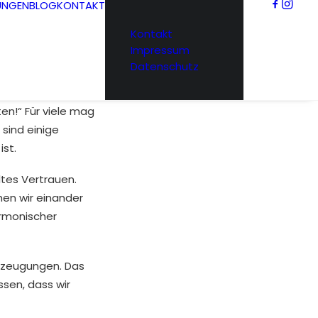
UNGEN
BLOG
KONTAKT
Kontakt
Impressum
Datenschutz
en!“ Für viele mag
 sind einige
st.
ltes Vertrauen.
hen wir einander
armonischer
erzeugungen. Das
ssen, dass wir