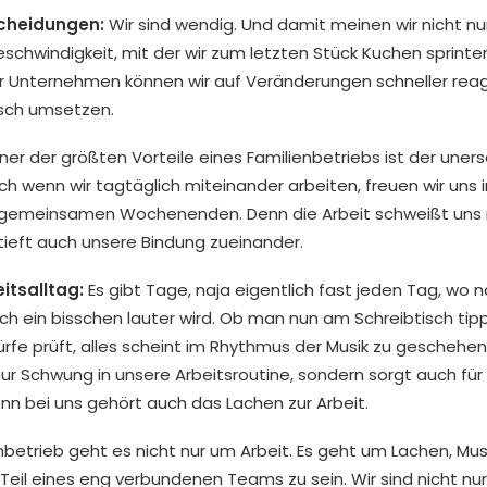
tscheidungen:
Wir sind wendig. Und damit meinen wir nicht nu
chwindigkeit, mit der wir zum letzten Stück Kuchen sprinten
r Unternehmen können wir auf Veränderungen schneller rea
sch umsetzen.
iner der größten Vorteile eines Familienbetriebs ist der uner
 wenn wir tagtäglich miteinander arbeiten, freuen wir uns
d gemeinsamen Wochenenden. Denn die Arbeit schweißt uns n
ieft auch unsere Bindung zueinander.
itsalltag:
Es gibt Tage, naja eigentlich fast jeden Tag, wo 
ach ein bisschen lauter wird. Ob man nun am Schreibtisch tipp
rfe prüft, alles scheint im Rhythmus der Musik zu geschehen.
 nur Schwung in unsere Arbeitsroutine, sondern sorgt auch für
nn bei uns gehört auch das Lachen zur Arbeit.
nbetrieb geht es nicht nur um Arbeit. Es geht um Lachen, Mus
eil eines eng verbundenen Teams zu sein. Wir sind nicht nur 