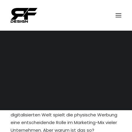
Kontakt
Impressum
Datenschutz
In einer Ära, in der alles digitalisiert wird und der
Großteil unserer Interaktionen online stattfindet,
könnte man meinen, dass traditionelle, physische
Werbung ihre Bedeutung verloren hat. Doch das
ist ein Trugschluss. Selbst in unserer hoch
digitalisierten Welt spielt die physische Werbung
eine entscheidende Rolle im Marketing-Mix vieler
Unternehmen. Aber warum ist das so?