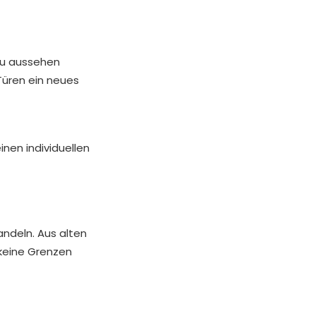
eu aussehen
Türen ein neues
nen individuellen
andeln. Aus alten
 keine Grenzen