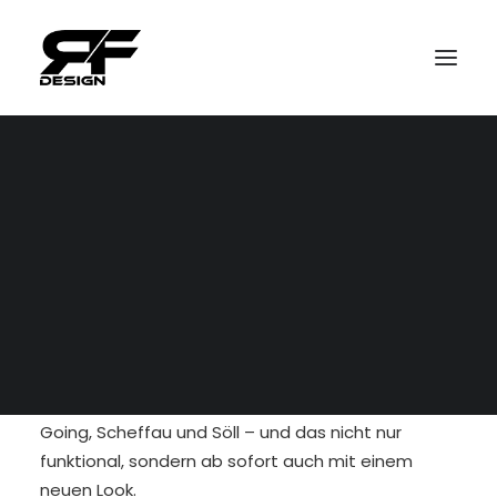
Kontakt
Impressum
Datenschutz
In der Region Wilder Kaiser ist der KaiserJet weit
mehr als nur ein Bus – er ist eine Verbindungslinie
zwischen Dörfern, Erlebnissen und Emotionen. Er
bringt Gäste und Einheimische bequem und
nachhaltig zu den schönsten Plätzen in Ellmau,
Going, Scheffau und Söll – und das nicht nur
funktional, sondern ab sofort auch mit einem
neuen Look.